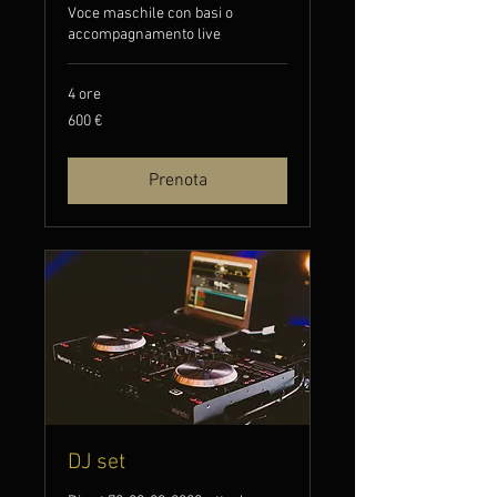
Voce maschile con basi o
accompagnamento live
4 ore
600
600 €
euro
Prenota
DJ set