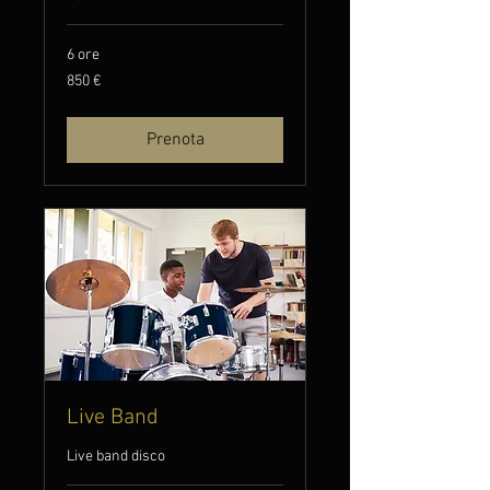
6 ore
850
850 €
euro
Prenota
Live Band
Live band disco