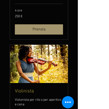
4 ore
250
250 €
euro
Prenota
Violinista
Violonista per rito o per aperitivo
e cena